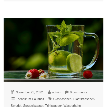
November 23, 2022
admin
0 comments
Technik im Haushalt
Glasflaschen
Plastikflaschen
Sprudel
Sprudelwasser
Trinkwasser
Wasserhahn